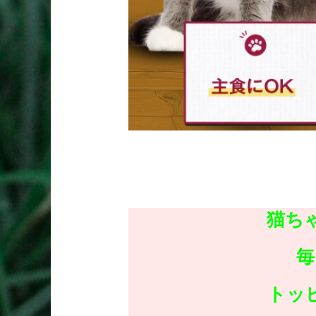
猫ち
毎
トッ