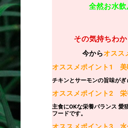
全然お水飲
その気持ちわか
今から
オスス
オススメポイント1 
チキンとサーモンの旨味がぎ
オススメポイント2
栄
主食にOKな栄養バランス 
フードです。
オススメポイント3
水