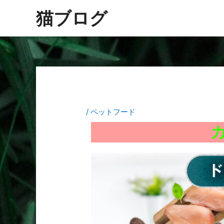
内
Post
猫ブログ
容
navigation
を
ス
キ
ッ
プ
/
ペットフード