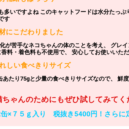
も多いですよね このキャットフードは水分たっぷ
です
材にこだわりました
消化が苦手なネコちゃんの体のことを考え、 グレ
に香料・着色料も不使用で、 安心してお使いいた
うれしい食べきりサイズ
缶あたり75gと少量の食べきりサイズなので、 鮮
猫ちゃんのためにもぜひ試してみてく
2缶×７５ｇ入り 税抜き5400円！さら