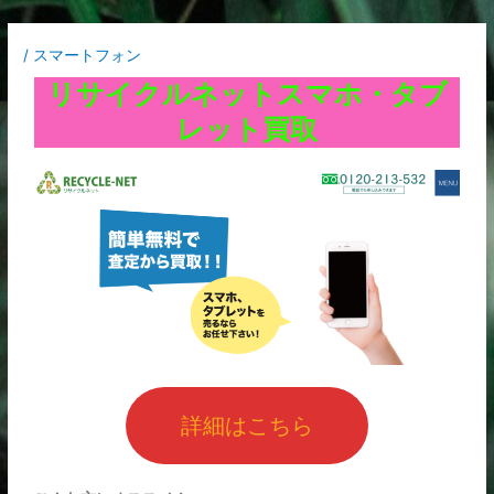
内
Post
容
navigation
/
スマートフォン
を
ス
リサイクルネットスマホ・タブ
キ
レット買取
ッ
プ
詳細はこちら