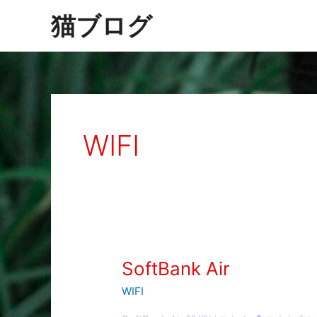
内
猫ブログ
容
を
ス
キ
ッ
プ
WIFI
SoftBank
SoftBank Air
Air
WIFI